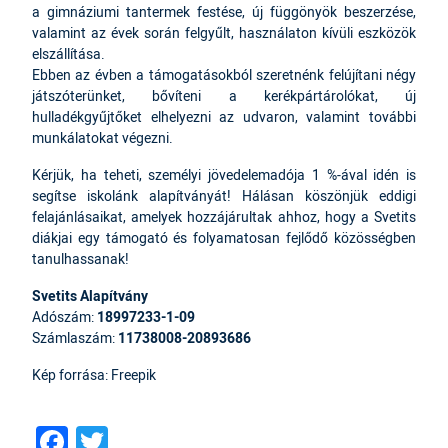
a gimnáziumi tantermek festése, új függönyök beszerzése,
valamint az évek során felgyűlt, használaton kívüli eszközök
elszállítása.
Ebben az évben a támogatásokból szeretnénk felújítani négy
játszóterünket, bővíteni a kerékpártárolókat, új
hulladékgyűjtőket elhelyezni az udvaron, valamint további
munkálatokat végezni.
Kérjük, ha teheti, személyi jövedelemadója 1 %-ával idén is
segítse iskolánk alapítványát! Hálásan köszönjük eddigi
felajánlásaikat, amelyek hozzájárultak ahhoz, hogy a Svetits
diákjai egy támogató és folyamatosan fejlődő közösségben
tanulhassanak!
Svetits Alapítvány
Adószám:
18997233-1-09
Számlaszám:
11738008-20893686
Kép forrása: Freepik
Facebook
Twitter