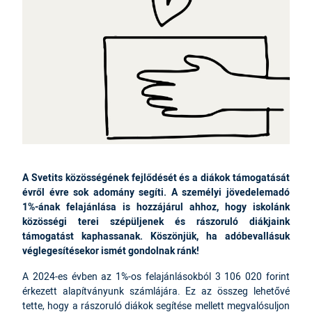
A Svetits közösségének fejlődését és a diákok támogatását
évről évre sok adomány segíti. A személyi jövedelemadó
1%-ának felajánlása is hozzájárul ahhoz, hogy iskolánk
közösségi terei szépüljenek és rászoruló diákjaink
támogatást kaphassanak. Köszönjük, ha adóbevallásuk
véglegesítésekor ismét gondolnak ránk!
A 2024-es évben az 1%-os felajánlásokból 3 106 020 forint
érkezett alapítványunk számlájára. Ez az összeg lehetővé
tette, hogy a rászoruló diákok segítése mellett megvalósuljon