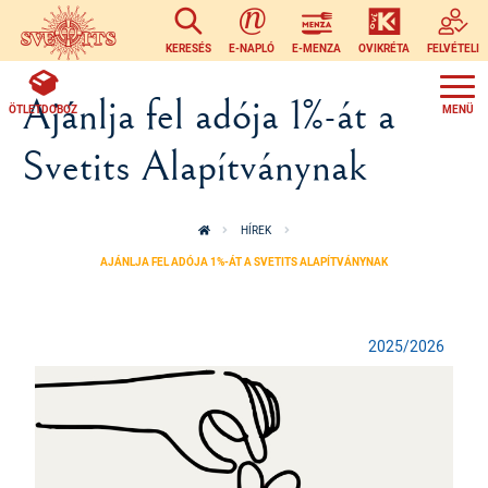
Ugrás a tartalomra
KERESÉS
E-NAPLÓ
E-MENZA
OVIKRÉTA
FELVÉTELI
Ajánlja fel adója 1%-át a
ÖTLETDOBOZ
Svetits Alapítványnak
HÍREK
AJÁNLJA FEL ADÓJA 1%-ÁT A SVETITS ALAPÍTVÁNYNAK
2025/2026